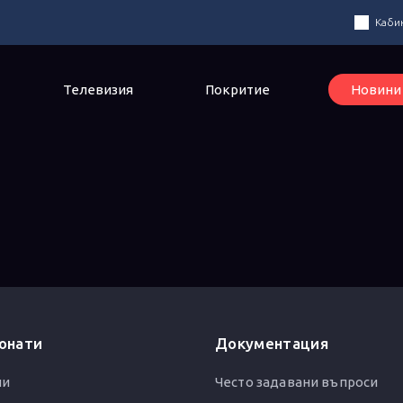
Каби
Телевизия
Покритие
Новини
бонати
Документация
ни
Често задавани въпроси