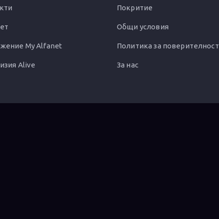
кти
Покритие
ет
Общи условия
жение My Alfanet
Политика за поверителност
изия Alive
За нас