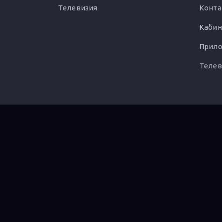
Телевизия
Конта
Кабин
Прило
Телев